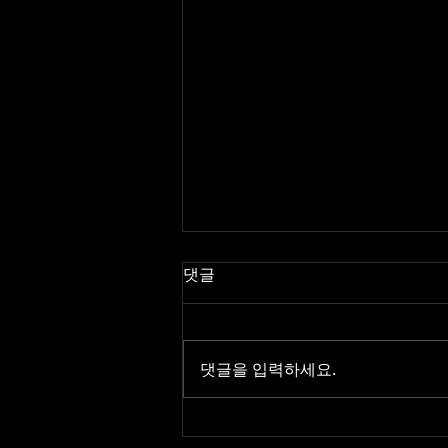
댓글
댓글을 입력하세요.
『런웨이 먹튀확정』 토토사