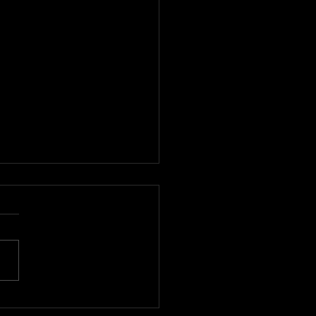
마​ 먹튀확정』 토토사이