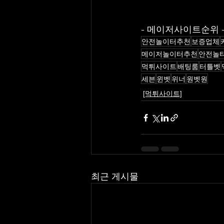
- 메이저사이트순위 
안전놀이터추천
보증업체
메이저놀이터추천
안전놀
먹튀사이트
배팅룸
터틀벳
세븐
윈벳
위너
원벳원
[먹튀사이트]
최근 게시물