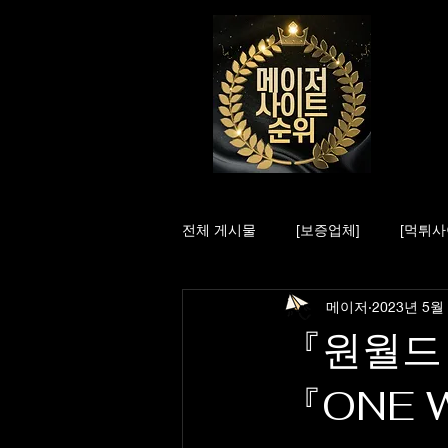
전체 게시물
[보증업체]
[먹튀사
메이저
2023년 5월
『원월드
『ONE 