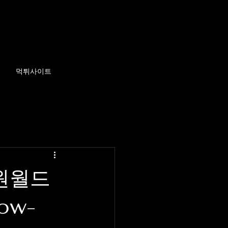
먹튀사이트
원월드
ow-