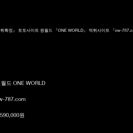
튀확정』 토토사이트 원월드 『ONE WORLD』 먹튀사이트 『ow-787.
』
월드 ONE WORLD
-787.com
590,000원