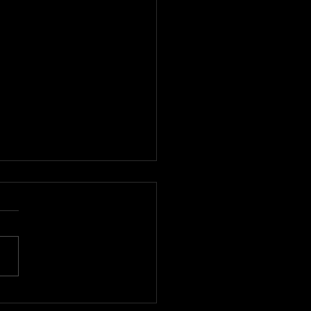
마​ 먹튀확정』 토토사이