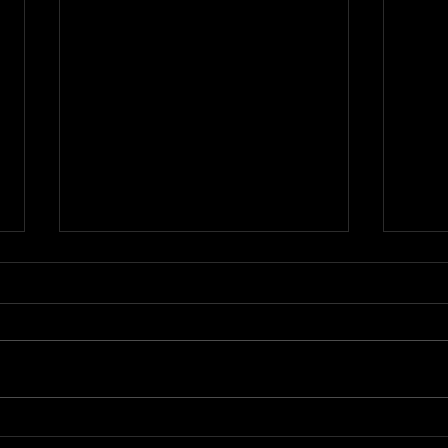
『에이수스 먹튀확정』 토토
『하