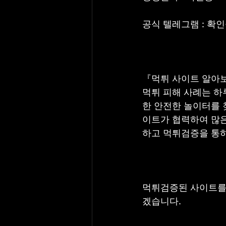
공식 텔레그램 : 확인
『먹튀 사이트 알아
먹튀 피해 사례는 
한 안전한 놀이터를
이트가 협력하여 많
하고 먹튀검증을 통하
먹튀검증된 사이트를 
겠습니다.