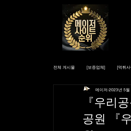
전체 게시물
[보증업체]
[먹튀사
메이저
2023년 5월
『우리공
공원 『