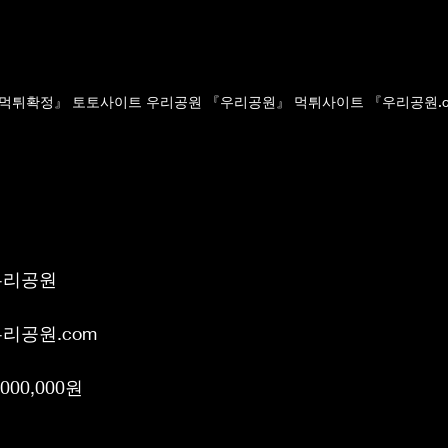
먹튀확정』 토토사이트 우리공원 『우리공원』 먹튀사이트 『우리공원.c
』
 우리공원
우리공원.com
000,000원