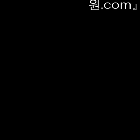
원.com