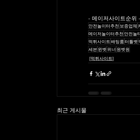
- 메이저사이트순위 
안전놀이터추천
보증업체
메이저놀이터추천
안전놀
먹튀사이트
배팅룸
터틀벳
세븐
윈벳
위너
원벳원
[먹튀사이트]
최근 게시물