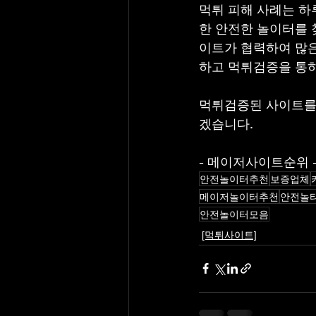
먹튀 피해 사례는 
한 안전한 놀이터를
이트가 협력하여 많
하고 먹튀검증을 통하
먹튀검증된 사이트를 
겠습니다.
- 메이저사이트순위 
안전놀이터추천
보증업체
메이저놀이터추천
안전놀
안전놀이터모음
[먹튀사이트]