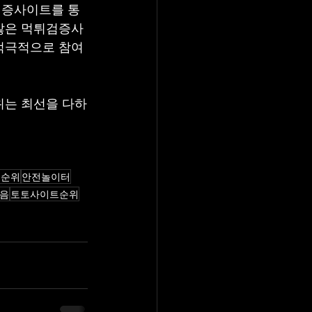
검증사이트를 통
많은 먹튀검증사
적극적으로 참여
위는 최선을 다하
터순위
안전놀이터
음
토토사이트순위