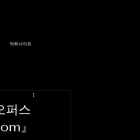
먹튀사이트
오퍼스
com』