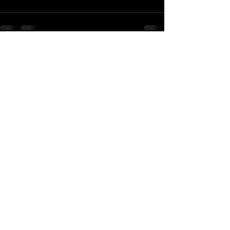
최근 게시물
전체 보기