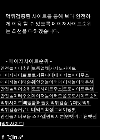
먹튀검증된 사이트를 통해 보다 안전하
게 이용 할 수 있도록 메이저사이트순위
는 최선을 다하겠습니다.
- 메이저사이트순위 -
안전놀이터추천
보증업체
카지노사이트
메이저사이트
토토커뮤니티
메이저놀이터주소
메이저놀이터순위
안전놀이터
메이저놀이터추천
안전놀티어순위
토토사이트주소
토토사이트추천
안전놀이터주소
메이저놀이터모음
토토사이트순위
먹튀사이트
배팅룸
터틀벳
먹튀검증
슈퍼벳
먹튀
먹튀검증커뮤니티
먹튀확정
트레이딩벳
안전놀이터모음 스마일
원픽
세븐
윈벳
위너
원벳원
[먹튀사이트]