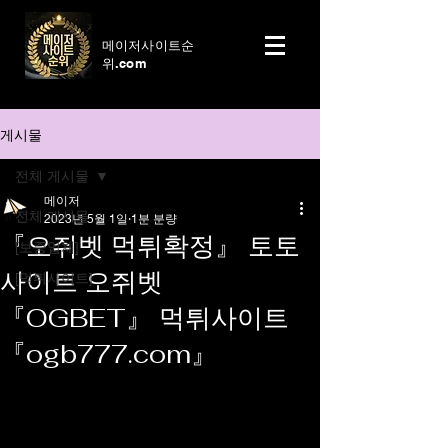
메이저사이트순
위.com
게시물
전체 게시물
메이저
전체 게시물
2023년 5월 1일
1분 분량
『오쥐벳 먹튀확정』 토토
[보증업체]
사이트 오쥐벳
[먹튀사이트]
『OGBET』 먹튀사이트
『ogb777.com』