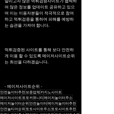
알리고자 많은 먹튀검증사이트가 협력하
여 많은 정보를 업데이트 공유하고 있으
며 이는 이용자분들이 적극적으로 참여
하고 먹튀검증을 통하여 피해를 예방하
는 습관을 가져야 합니다.
먹튀검증된 사이트를 통해 보다 안전하
게 이용 할 수 있도록 메이저사이트순위
는 최선을 다하겠습니다.
- 메이저사이트순위 -
안전놀이터추천
보증업체
카지노사이트
메이저사이트
토토커뮤니티
메이저놀이터주소
메이저놀이터순위
안전놀이터
메이저놀이터추천
안전놀티어순위
토토사이트주소
토토사이트추천