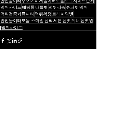
안전놀이터주소
메이저놀이터모음
토토사이트순위
먹튀사이트
배팅룸
터틀벳
먹튀검증
슈퍼벳
먹튀
먹튀검증커뮤니티
먹튀확정
트레이딩벳
안전놀이터모음 스마일
원픽
세븐
윈벳
위너
원벳원
[먹튀사이트]
최근 게시물
전체 보기