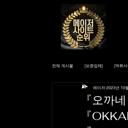
전체 게시물
[보증업체]
[먹튀사
메이저
2023년 10
『오까네
『OKK