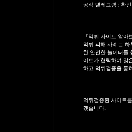
공식 텔레그램 : 확인
『먹튀 사이트 알아
먹튀 피해 사례는 
한 안전한 놀이터를
이트가 협력하여 많
하고 먹튀검증을 통하
먹튀검증된 사이트를 
겠습니다.