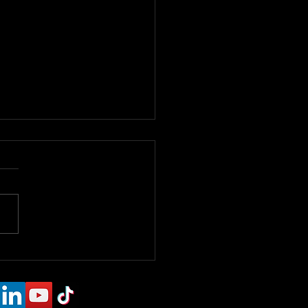
마​ 먹튀확정』 토토사이
하마​ 『HAMA』 먹튀사이
hm-999.com』