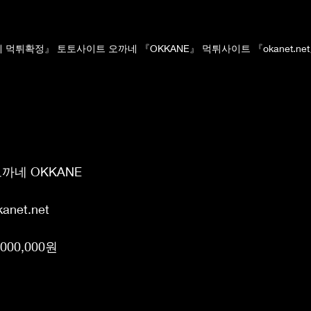
 먹튀확정』 토토사이트 오까네 『OKKANE』 먹튀사이트 『okanet.ne
』
오까네 OKKANE
net.net
000,000원