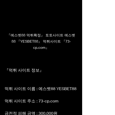
『예스벳88 먹튀확정』 토토사이트 예스벳
88 『YESBET88』 먹튀사이트 『73-
cp.com』
『먹튀 사이트 정보』
먹튀 사이트 이름 : 예스벳88 YESBET88
먹튀 사이트 주소 : 73-cp.com
금전적 피해 금액 : 300,000원