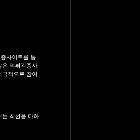
검증사이트를 통
많은 먹튀검증사
적극적으로 참여
위는 최선을 다하