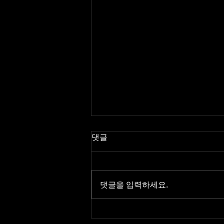
댓글
댓글을 입력하세요.
『런웨이 먹튀확정』 토토사