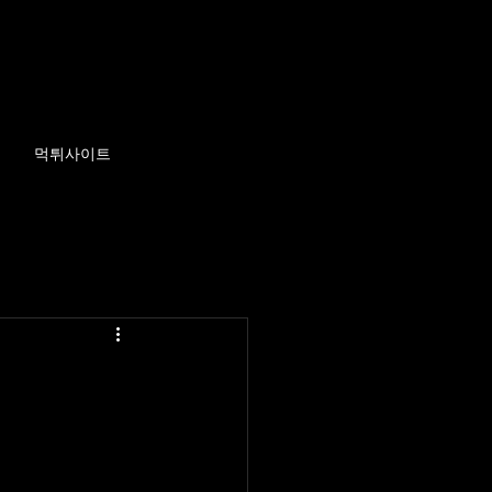
먹튀사이트