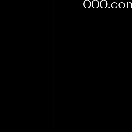
000.c