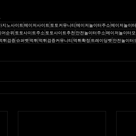
-
카지노사이트
메이저사이트
토토커뮤니티
메이저놀이터주소
메이저놀이
티어순위
토토사이트주소
토토사이트추천
안전놀이터주소
메이저놀이터모
먹튀검증
슈퍼벳
먹튀
먹튀검증커뮤니티
먹튀확정
트레이딩벳
안전놀이터