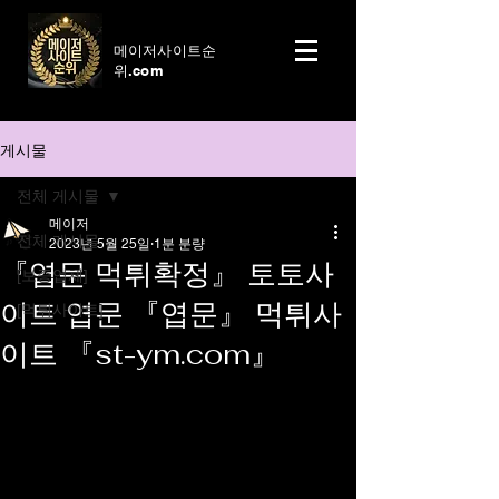
메이저사이트순
위.com
게시물
전체 게시물
메이저
전체 게시물
2023년 5월 25일
1분 분량
『엽문 먹튀확정』 토토사
[보증업체]
이트 엽문 『엽문』 먹튀사
[먹튀사이트]
이트 『st-ym.com』