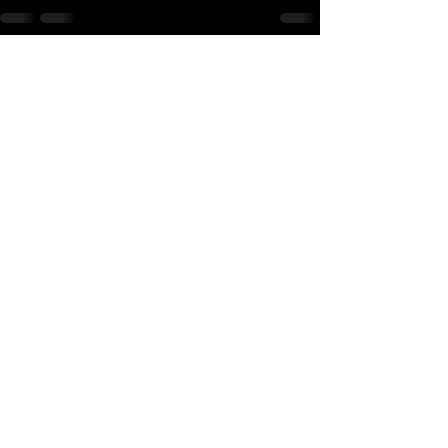
최근 게시물
전체 보기