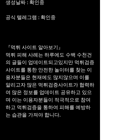
생성날짜 : 확인중
공식 텔레그램 : 확인중 
『먹튀 사이트 알아보기』 
먹튀 피해 사례는 하루에도 수백 수천건
의 글들이 업데이트되고있지만 먹튀검증
사이트를 통한 안전한 놀이터를 찾는 이
용자분들은 현재에도 많지않으며 이를 
알리고자 많은 먹튀검증사이트가 협력하
여 많은 정보를 업데이트 공유하고 있으
며 이는 이용자분들이 적극적으로 참여
하고 먹튀검증을 통하여 피해를 예방하
는 습관을 가져야 합니다.