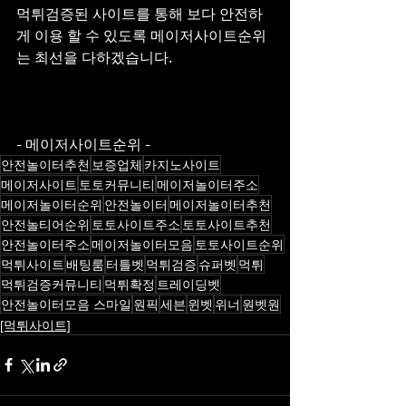
먹튀검증된 사이트를 통해 보다 안전하
게 이용 할 수 있도록 메이저사이트순위
는 최선을 다하겠습니다.
- 메이저사이트순위 -
안전놀이터추천
보증업체
카지노사이트
메이저사이트
토토커뮤니티
메이저놀이터주소
메이저놀이터순위
안전놀이터
메이저놀이터추천
안전놀티어순위
토토사이트주소
토토사이트추천
안전놀이터주소
메이저놀이터모음
토토사이트순위
먹튀사이트
배팅룸
터틀벳
먹튀검증
슈퍼벳
먹튀
먹튀검증커뮤니티
먹튀확정
트레이딩벳
안전놀이터모음 스마일
원픽
세븐
윈벳
위너
원벳원
[먹튀사이트]