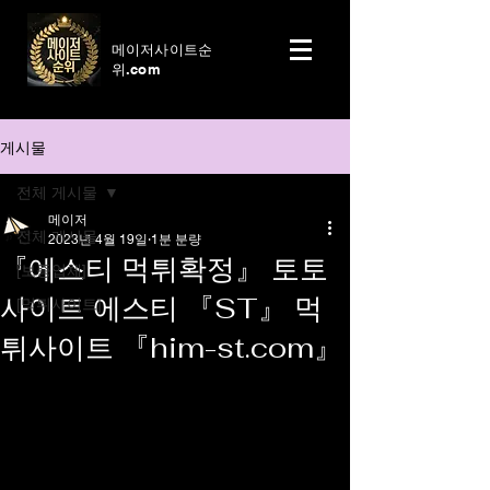
메이저사이트순
위.com
게시물
전체 게시물
메이저
전체 게시물
2023년 4월 19일
1분 분량
『에스티 먹튀확정』 토토
[보증업체]
사이트 에스티 『ST』 먹
[먹튀사이트]
튀사이트 『him-st.com』