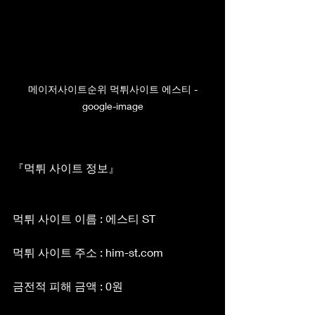
메이저사이트순위 먹튀사이트 에스티 -
google-image
『먹튀 사이트 정보』
먹튀 사이트 이름 : 에스티 ST
먹튀 사이트 주소 : him-st.com
금전적 피해 금액 : 0원