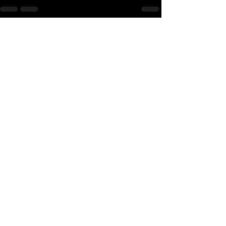
최근 게시물
전체 보기