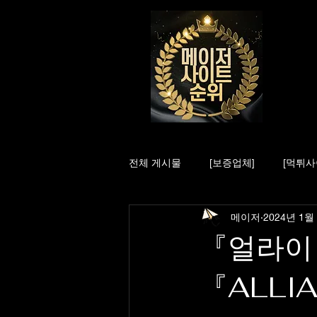
전체 게시물
[보증업체]
[먹튀사
메이저
2024년 1월
『얼라이
『ALLI