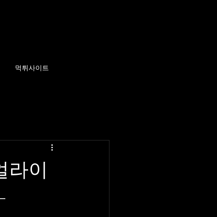
먹튀사이트
얼라이
-