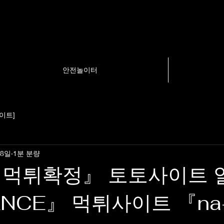
안전놀이터
이트]
 8일
1분 분량
 먹튀확정』 토토사이트 
ANCE』 먹튀사이트 『na