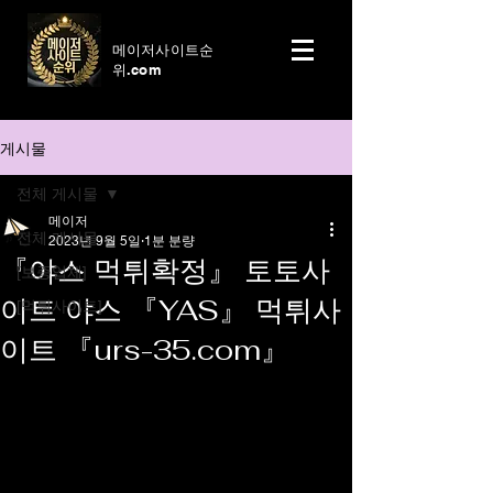
메이저사이트순
위.com
게시물
전체 게시물
메이저
전체 게시물
2023년 9월 5일
1분 분량
『야스 먹튀확정』 토토사
[보증업체]
이트 야스 『YAS』 먹튀사
[먹튀사이트]
이트 『urs-35.com』