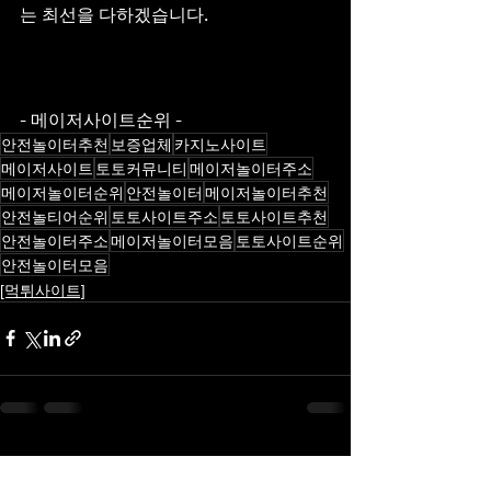
는 최선을 다하겠습니다.
- 메이저사이트순위 -
안전놀이터추천
보증업체
카지노사이트
메이저사이트
토토커뮤니티
메이저놀이터주소
메이저놀이터순위
안전놀이터
메이저놀이터추천
안전놀티어순위
토토사이트주소
토토사이트추천
안전놀이터주소
메이저놀이터모음
토토사이트순위
안전놀이터모음
[먹튀사이트]
최근 게시물
전체 보기