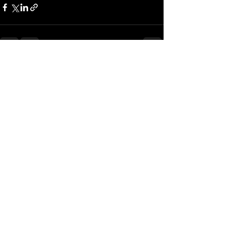
최근 게시물
전체 보기