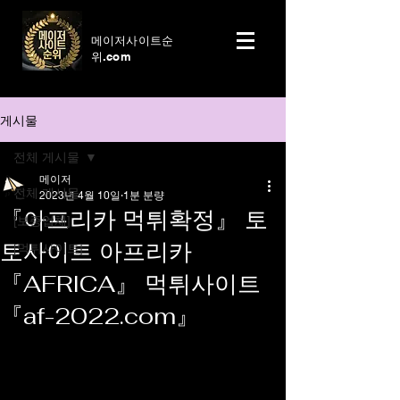
메이저사이트순
위.com
게시물
전체 게시물
메이저
전체 게시물
2023년 4월 10일
1분 분량
『아프리카 먹튀확정』 토
[보증업체]
토사이트 아프리카
[먹튀사이트]
『AFRICA』 먹튀사이트
『af-2022.com』