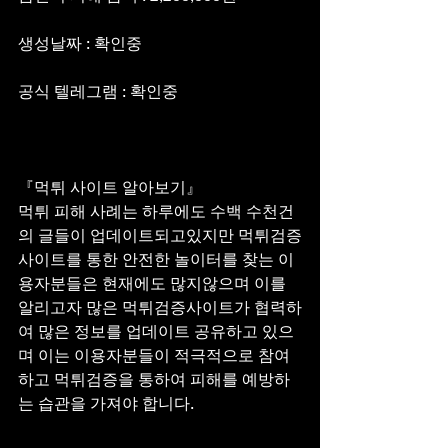
생성날짜 : 확인중
공식 텔레그램 : 확인중 
『먹튀 사이트 알아보기』 
먹튀 피해 사례는 하루에도 수백 수천건
의 글들이 업데이트되고있지만 먹튀검증
사이트를 통한 안전한 놀이터를 찾는 이
용자분들은 현재에도 많지않으며 이를 
알리고자 많은 먹튀검증사이트가 협력하
여 많은 정보를 업데이트 공유하고 있으
며 이는 이용자분들이 적극적으로 참여
하고 먹튀검증을 통하여 피해를 예방하
는 습관을 가져야 합니다.