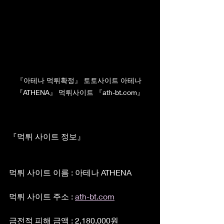
『아테나 먹튀확정』 토토사이트 아테나 
『ATHENA』 먹튀사이트 『ath-bt.com』
『먹튀 사이트 정보』
먹튀 사이트 이름 : 아테나 ATHENA
먹튀 사이트 주소 : 
ath-bt.com
금전적 피해 금액 : 2,180,000원