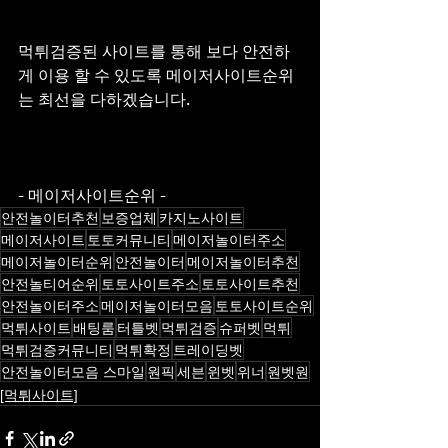
먹튀검증된 사이트를 통해 보다 안전하
게 이용 할 수 있도록 메이저사이트순위
는 최선을 다하겠습니다.
- 메이저사이트순위 -
안전놀이터추천
보증업체
카지노사이트
메이저사이트
토토커뮤니티
메이저놀이터주소
메이저놀이터순위
안전놀이터
메이저놀이터추천
안전놀티어순위
토토사이트주소
토토사이트추천
안전놀이터주소
메이저놀이터모음
토토사이트순위
먹튀사이트
배팅룸
터틀벳
먹튀검증
슈퍼벳
먹튀
먹튀검증커뮤니티
먹튀확정
트레이딩벳
안전놀이터모음 스마일
원픽
세븐
윈벳
위너
원벳원
[먹튀사이트]