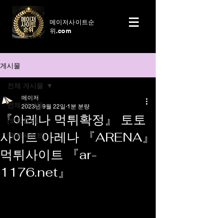
메이저사이트순
위.com
게시물
전체 게시물
메이저
전체 게시물
2023년 9월 22일
1분 분량
『아레나 먹튀확정』 토토
[보증업체]
사이트 아레나 『ARENA』
[먹튀사이트]
먹튀사이트 『ar-
1176.net』