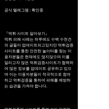
공식 텔레그램 : 확인중 
『먹튀 사이트 알아보기』 
먹튀 피해 사례는 하루에도 수백 수천건
의 글들이 업데이트되고있지만 먹튀검증
사이트를 통한 안전한 놀이터를 찾는 이
용자분들은 현재에도 많지않으며 이를 
알리고자 많은 먹튀검증사이트가 협력하
여 많은 정보를 업데이트 공유하고 있으
며 이는 이용자분들이 적극적으로 참여
하고 먹튀검증을 통하여 피해를 예방하
는 습관을 가져야 합니다.