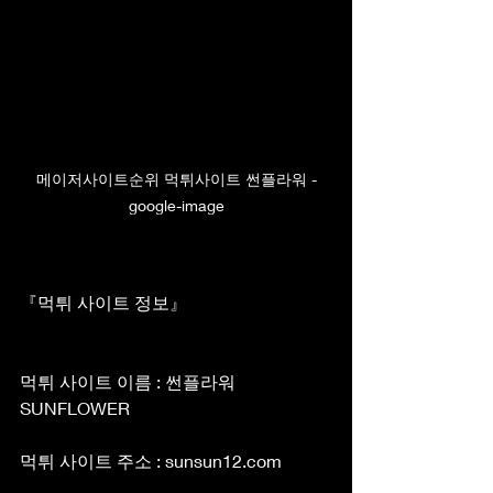
메이저사이트순위 먹튀사이트 썬플라워 -
google-image
『먹튀 사이트 정보』
먹튀 사이트 이름 : 썬플라워 
SUNFLOWER
먹튀 사이트 주소 : sunsun12.com