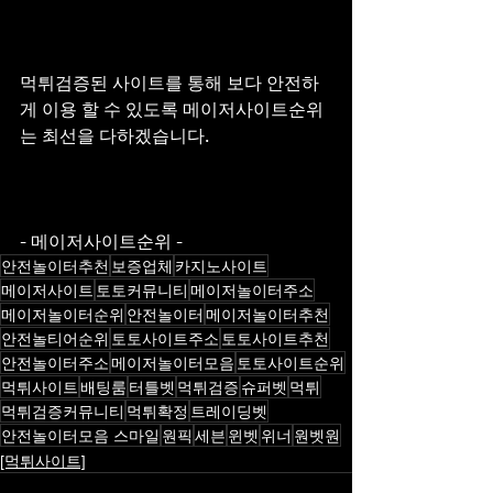
먹튀검증된 사이트를 통해 보다 안전하
게 이용 할 수 있도록 메이저사이트순위
는 최선을 다하겠습니다.
- 메이저사이트순위 -
안전놀이터추천
보증업체
카지노사이트
메이저사이트
토토커뮤니티
메이저놀이터주소
메이저놀이터순위
안전놀이터
메이저놀이터추천
안전놀티어순위
토토사이트주소
토토사이트추천
안전놀이터주소
메이저놀이터모음
토토사이트순위
먹튀사이트
배팅룸
터틀벳
먹튀검증
슈퍼벳
먹튀
먹튀검증커뮤니티
먹튀확정
트레이딩벳
안전놀이터모음 스마일
원픽
세븐
윈벳
위너
원벳원
[먹튀사이트]