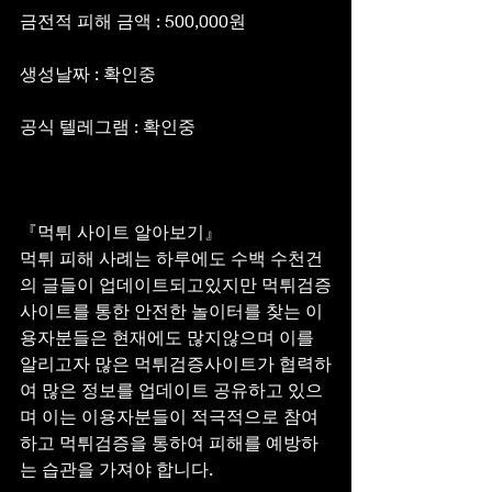
금전적 피해 금액 : 500,000원
생성날짜 : 확인중
공식 텔레그램 : 확인중
『먹튀 사이트 알아보기』 
먹튀 피해 사례는 하루에도 수백 수천건
의 글들이 업데이트되고있지만 먹튀검증
사이트를 통한 안전한 놀이터를 찾는 이
용자분들은 현재에도 많지않으며 이를 
알리고자 많은 먹튀검증사이트가 협력하
여 많은 정보를 업데이트 공유하고 있으
며 이는 이용자분들이 적극적으로 참여
하고 먹튀검증을 통하여 피해를 예방하
는 습관을 가져야 합니다.