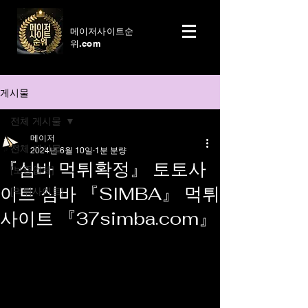
메이저사이트순
위.com
게시물
전체 게시물
메이저
전체 게시물
2024년 6월 10일
1분 분량
『심바 먹튀확정』 토토사
[보증업체]
이트 심바 『SIMBA』 먹튀
[먹튀사이트]
사이트 『37simba.com』