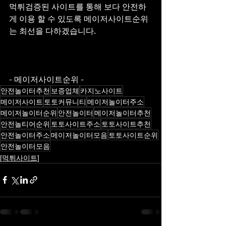
먹튀검증된 사이트를 통해 보다 안전하
게 이용 할 수 있도록 메이저사이트순위
는 최선을 다하겠습니다.
- 메이저사이트순위 -
안전놀이터추천
보증업체
카지노사이트
메이저사이트
토토커뮤니티
메이저놀이터주소
메이저놀이터순위
안전놀이터
메이저놀이터추천
안전놀티어순위
토토사이트주소
토토사이트추천
안전놀이터주소
메이저놀이터모음
토토사이트순위
안전놀이터모음
[먹튀사이트]