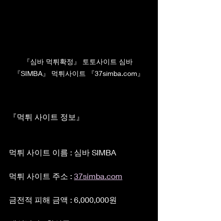
『심바 먹튀확정』 토토사이트 심바 
『SIMBA』 먹튀사이트 『37simba.com』
『먹튀 사이트 정보』
먹튀 사이트 이름 : 심바 SIMBA
먹튀 사이트 주소 : 
37simba.com
금전적 피해 금액 : 6,000,000원