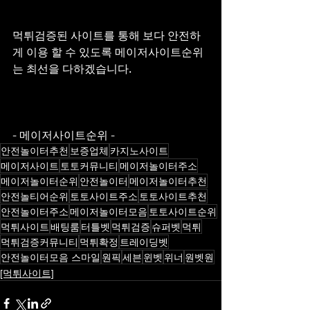
먹튀검증된 사이트를 통해 보다 안전하
게 이용 할 수 있도록 메이저사이트순위
는 최선을 다하겠습니다.
- 메이저사이트순위 -
안전놀이터추천
보증업체
카지노사이트
메이저사이트
토토커뮤니티
메이저놀이터주소
메이저놀이터순위
안전놀이터
메이저놀이터추천
안전놀티어순위
토토사이트주소
토토사이트추천
안전놀이터주소
메이저놀이터모음
토토사이트순위
먹튀사이트
배팅룸
터틀벳
먹튀검증
슈퍼벳
먹튀
먹튀검증커뮤니티
먹튀확정
트레이딩벳
안전놀이터모음 스마일
원픽
세븐
윈벳
위너
원벳원
[먹튀사이트]