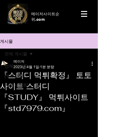
메이저사이트순
위.com
게시물
전체 게시물
메이저
전체 게시물
2023년 4월 1일
1분 분량
『스터디 먹튀확정』 토토
[보증업체]
사이트 스터디
[먹튀사이트]
『STUDY』 먹튀사이트
『std7979.com』