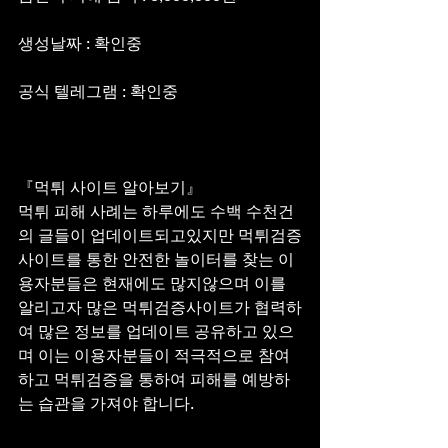
생성날짜 : 확인중
공식 텔레그램 : 확인중 
『먹튀 사이트 알아보기』 
먹튀 피해 사례는 하루에도 수백 수천건
의 글들이 업데이트되고있지만 먹튀검증
사이트를 통한 안전한 놀이터를 찾는 이
용자분들은 현재에도 많지않으며 이를 
알리고자 많은 먹튀검증사이트가 협력하
여 많은 정보를 업데이트 공유하고 있으
며 이는 이용자분들이 적극적으로 참여
하고 먹튀검증을 통하여 피해를 예방하
는 습관을 가져야 합니다.