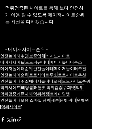
먹튀검증된 사이트를 통해 보다 안전하
게 이용 할 수 있도록 메이저사이트순위
는 최선을 다하겠습니다.
- 메이저사이트순위 -
안전놀이터추천
보증업체
카지노사이트
메이저사이트
토토커뮤니티
메이저놀이터주소
메이저놀이터순위
안전놀이터
메이저놀이터추천
안전놀티어순위
토토사이트주소
토토사이트추천
안전놀이터주소
메이저놀이터모음
토토사이트순위
먹튀사이트
배팅룸
터틀벳
먹튀검증
슈퍼벳
먹튀
먹튀검증커뮤니티
먹튀확정
트레이딩벳
안전놀이터모음 스마일
원픽
세븐
윈벳
위너
원벳원
[먹튀사이트]