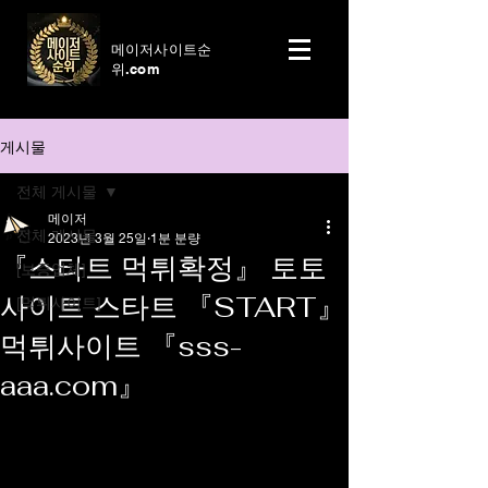
메이저사이트순
위.com
게시물
전체 게시물
메이저
전체 게시물
2023년 3월 25일
1분 분량
『스타트 먹튀확정』 토토
[보증업체]
사이트 스타트​​​​​​​​​​​​​ 『START』
[먹튀사이트]
먹튀사이트 『sss-
aaa.com』