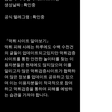
생성날짜 : 확인중
공식 텔레그램 : 확인중
『먹튀 사이트 알아보기』 
먹튀 피해 사례는 하루에도 수백 수천건
의 글들이 업데이트되고있지만 먹튀검증
사이트를 통한 안전한 놀이터를 찾는 이
용자분들은 현재에도 많지않으며 이를 
알리고자 많은 먹튀검증사이트가 협력하
여 많은 정보를 업데이트 공유하고 있으
며 이는 이용자분들이 적극적으로 참여
하고 먹튀검증을 통하여 피해를 예방하
는 습관을 가져야 합니다.