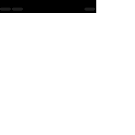
최근 게시물
전체 보기