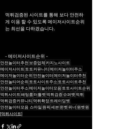
먹튀검증된 사이트를 통해 보다 안전하
게 이용 할 수 있도록 메이저사이트순위
는 최선을 다하겠습니다.
- 메이저사이트순위 -
안전놀이터추천
보증업체
카지노사이트
메이저사이트
토토커뮤니티
메이저놀이터주소
메이저놀이터순위
안전놀이터
메이저놀이터추천
안전놀티어순위
토토사이트주소
토토사이트추천
안전놀이터주소
메이저놀이터모음
토토사이트순위
먹튀사이트
배팅룸
터틀벳
먹튀검증
슈퍼벳
먹튀
먹튀검증커뮤니티
먹튀확정
트레이딩벳
안전놀이터모음 스마일
원픽
세븐
윈벳
위너
원벳원
[먹튀사이트]