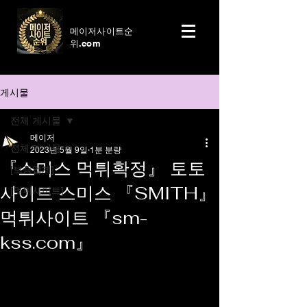
메이저사이트순
위.com
게시물
전체 게시물
메이저
전체 게시물
2023년 5월 9일
1분 분량
『스미스 먹튀확정』 토토
[보증업체]
사이트 스미스 『SMITH』
[먹튀사이트]
먹튀사이트 『sm-
kss.com』