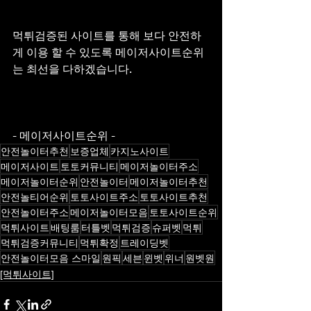
먹튀검증된 사이트를 통해 보다 안전하
게 이용 할 수 있도록 메이저사이트순위
는 최선을 다하겠습니다.
- 메이저사이트순위 -
안전놀이터추천
보증업체
카지노사이트
메이저사이트
토토커뮤니티
메이저놀이터주소
메이저놀이터순위
안전놀이터
메이저놀이터추천
안전놀티어순위
토토사이트주소
토토사이트추천
안전놀이터주소
메이저놀이터모음
토토사이트순위
먹튀사이트
배팅룸
터틀벳
먹튀검증
슈퍼벳
먹튀
먹튀검증커뮤니티
먹튀확정
트레이딩벳
안전놀이터모음 스마일
원픽
세븐
윈벳
위너
원벳원
[먹튀사이트]