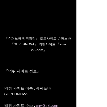
『슈퍼노바 먹튀확정』 토토사이트 슈퍼노바 
『SUPERNOVA』 먹튀사이트 『snv-
358.com』
『먹튀 사이트 정보』
먹튀 사이트 이름 : 슈퍼노바 
SUPERNOVA
먹튀 사이트 주소 : 
snv-358.com