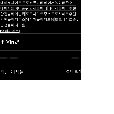
메이저사이트
토토커뮤니티
메이저놀이터주소
메이저놀이터순위
안전놀이터
메이저놀이터추천
안전놀티어순위
토토사이트주소
토토사이트추천
안전놀이터주소
메이저놀이터모음
토토사이트순위
안전놀이터모음
[먹튀사이트]
최근 게시물
전체 보기