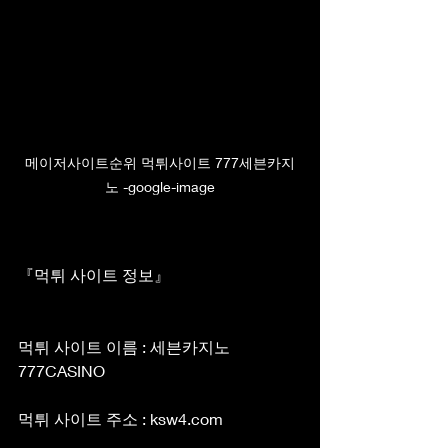
메이저사이트순위 먹튀사이트 777세븐카지
노 -google-image
『먹튀 사이트 정보』
먹튀 사이트 이름 : 세븐카지노 
777CASINO
먹튀 사이트 주소 : ksw4.com