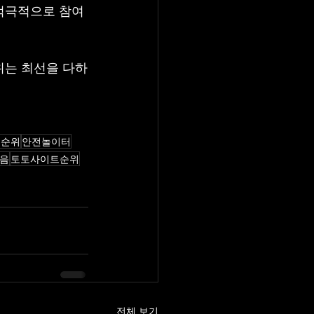
적극적으로 참여
위는 최선을 다하
터순위
안전놀이터
음
토토사이트순위
전체 보기