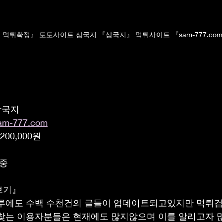
 먹튀확정』 토토사이트 삼국지 『삼국지』 먹튀사이트 『sam-777.co
』
삼국지
am-777.com
200,000원
중 
보기』 
하루에도 수백 수천건의 글들이 업데이트되고있지만 먹튀
 찾는 이용자분들은 현재에도 많지않으며 이를 알리고자 