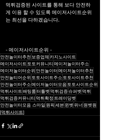
먹튀검증된 사이트를 통해 보다 안전하
게 이용 할 수 있도록 메이저사이트순위
는 최선을 다하겠습니다.
- 메이저사이트순위 -
안전놀이터추천
보증업체
카지노사이트
메이저사이트
토토커뮤니티
메이저놀이터주소
메이저놀이터순위
안전놀이터
메이저놀이터추천
안전놀티어순위
토토사이트주소
토토사이트추천
안전놀이터주소
메이저놀이터모음
토토사이트순위
먹튀사이트
배팅룸
터틀벳
먹튀검증
슈퍼벳
먹튀
먹튀검증커뮤니티
먹튀확정
트레이딩벳
안전놀이터모음 스마일
원픽
세븐
윈벳
위너
원벳원
[먹튀사이트]