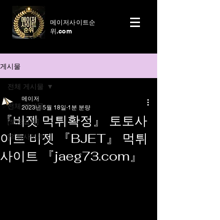
메이저사이트순
위.com
게시물
전체 게시물
메이저
전체 게시물
2023년 5월 18일
1분 분량
『비젯 먹튀확정』 토토사
[보증업체]
이트 비젯 『BJET』 먹튀
[먹튀사이트]
사이트 『jaeg73.com』