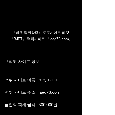
『비젯 먹튀확정』 토토사이트 비젯 
『BJET』 먹튀사이트 『jaeg73.com』
『먹튀 사이트 정보』
먹튀 사이트 이름 : 비젯 BJET
먹튀 사이트 주소 : jaeg73.com
금전적 피해 금액 : 300,000원