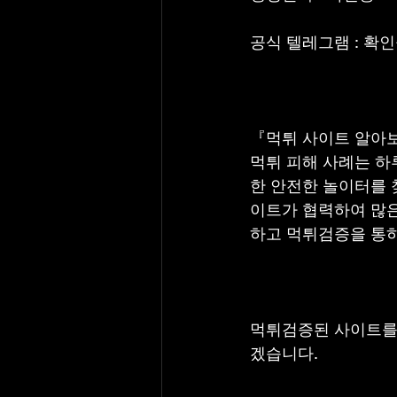
공식 텔레그램 : 확인
『먹튀 사이트 알아
먹튀 피해 사례는 
한 안전한 놀이터를
이트가 협력하여 많
하고 먹튀검증을 통하
먹튀검증된 사이트를 
겠습니다.