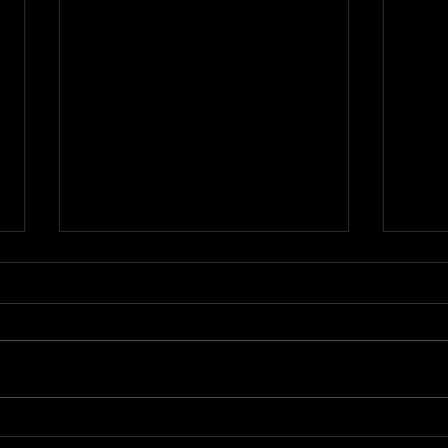
『에이수스 먹튀확정』 토토
『하