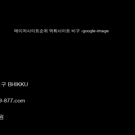
메이저사이트순위 먹튀사이트 비구 -google-image
』
구 BHIKKU
-877.com
0원