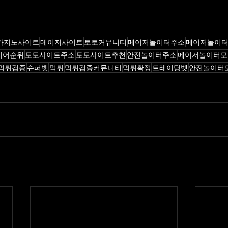
-
카지노사이트
메이저사이트
토토커뮤니티
메이저놀이터주소
메이저놀이
티어순위
토토사이트주소
토토사이트추천
안전놀이터주소
메이저놀이터모
먹튀검증
슈퍼벳
먹튀
먹튀검증커뮤니티
먹튀확정
트레이딩벳
안전놀이터