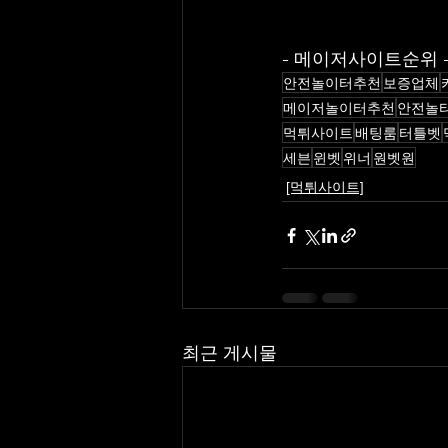
- 메이저사이트순위 
안전놀이터추천
보증업체
메이저놀이터추천
안전놀
먹튀사이트
배팅룸
터틀벳
세븐
윈벳
위너
원벳원
[먹튀사이트]
최근 게시물