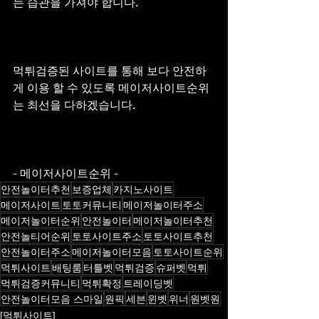
는 습관을 가져야 합니다.
먹튀검증된 사이트를 통해 보다 안전하
게 이용 할 수 있도록 메이저사이트순위
는 최선을 다하겠습니다.
- 메이저사이트순위 -
안전놀이터추천
보증업체
카지노사이트
메이저사이트
토토커뮤니티
메이저놀이터주소
메이저놀이터순위
안전놀이터
메이저놀이터추천
안전놀티어순위
토토사이트주소
토토사이트추천
안전놀이터주소
메이저놀이터모음
토토사이트순위
먹튀사이트
배팅룸
터틀벳
먹튀검증
슈퍼벳
먹튀
먹튀검증커뮤니티
먹튀확정
트레이딩벳
안전놀이터모음 스마일
원픽
세븐
윈벳
위너
원벳원
[먹튀사이트]