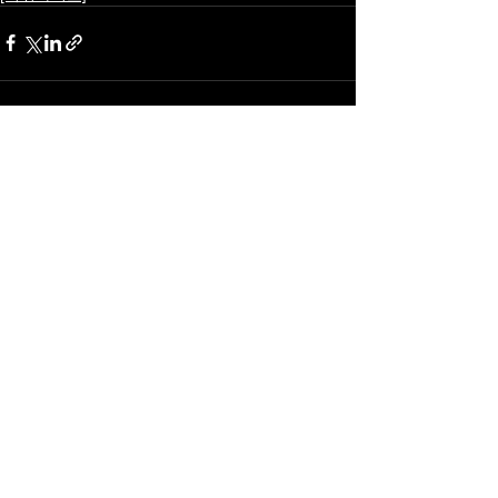
최근 게시물
전체 보기