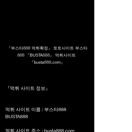
『부스타888 먹튀확정』 토토사이트 부스타
888 『BUSTA888』 먹튀사이트 
『busta888.com』
『먹튀 사이트 정보』
먹튀 사이트 이름 : 부스타888 
BUSTA888
먹튀 사이트 주소 : busta888.com