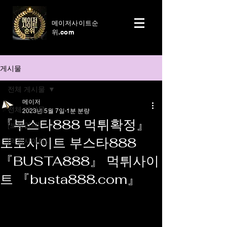
메이저사이트순
위.com
게시물
전체 게시물
메이저
전체 게시물
2023년 5월 7일
1분 분량
『부스타888 먹튀확정』
[보증업체]
토토사이트 부스타888
[먹튀사이트]
『BUSTA888』 먹튀사이
트 『busta888.com』