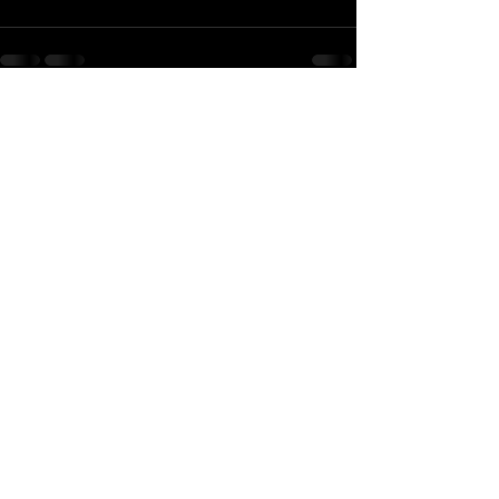
최근 게시물
전체 보기