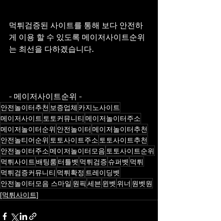
먹튀검증된 사이트를 통해 보다 안전하
게 이용 할 수 있도록 메이저사이트순위
는 최선을 다하겠습니다.
- 메이저사이트순위 -
안전놀이터추천
보증업체
카지노사이트
메이저사이트
토토커뮤니티
메이저놀이터주소
메이저놀이터순위
안전놀이터
메이저놀이터추천
안전놀티어순위
토토사이트주소
토토사이트추천
안전놀이터주소
메이저놀이터모음
토토사이트순위
먹튀사이트
배팅룸
터틀벳
먹튀검증
슈퍼벳
먹튀
먹튀검증커뮤니티
먹튀확정
트레이딩벳
안전놀이터모음 스마일
원픽
세븐
윈벳
위너
원벳원
[먹튀사이트]