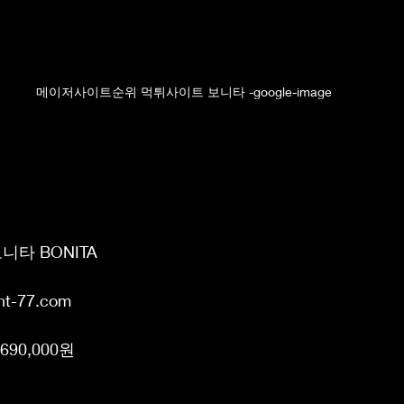
메이저사이트순위 먹튀사이트 보니타 -google-image
』
니타 BONITA
t-77.com
690,000원