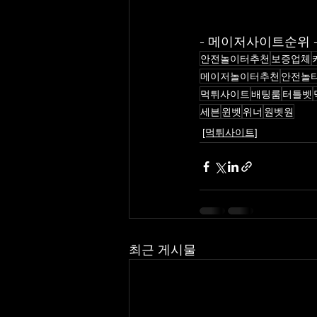
- 메이저사이트순위 
안전놀이터추천
보증업체
메이저놀이터추천
안전놀
먹튀사이트
배팅룸
터틀벳
세븐
윈벳
위너
원벳원
[먹튀사이트]
최근 게시물