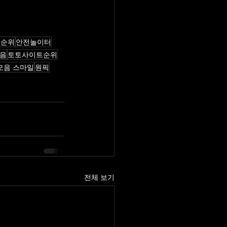
터순위
안전놀이터
음
토토사이트순위
모음 스마일
원픽
전체 보기