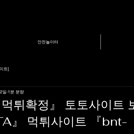
안전놀이터
이트]
 2일
1분 분량
 먹튀확정』 토토사이트 
TA』 먹튀사이트 『bnt-