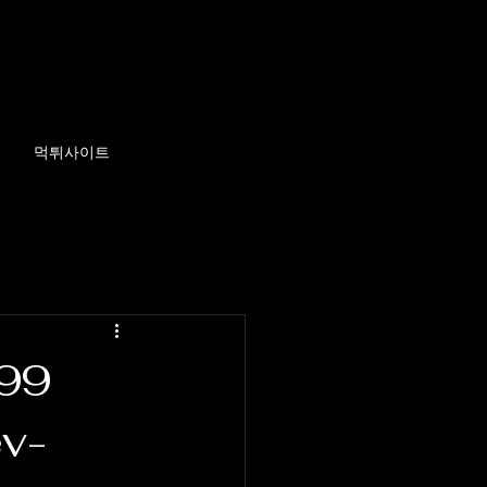
먹튀사이트
99
v-