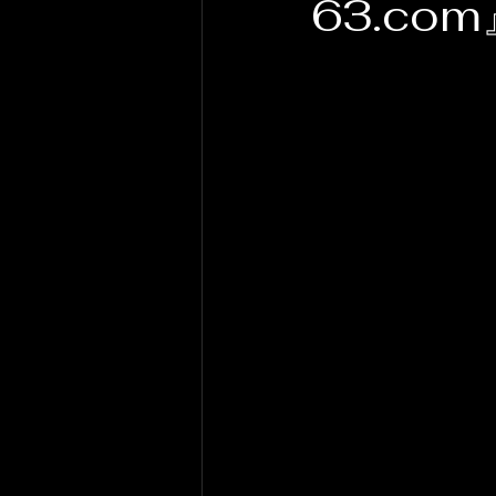
63.com