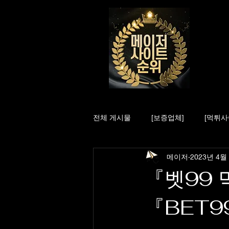
전체 게시물
[보증업체]
[먹튀사
메이저
2023년 4월
『벳99 
『BET9