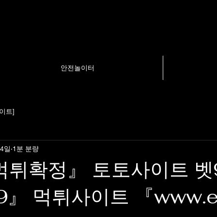
안전놀이터
이트]
 4일
1분 분량
먹튀확정』 토토사이트 벳
9』 먹튀사이트 『www.e