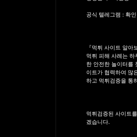
공식 텔레그램 : 확인
『먹튀 사이트 알아
먹튀 피해 사례는 
한 안전한 놀이터를
이트가 협력하여 많
하고 먹튀검증을 통하
먹튀검증된 사이트를 
겠습니다.