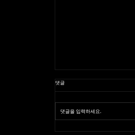
댓글
댓글을 입력하세요.
『런웨이 먹튀확정』 토토사