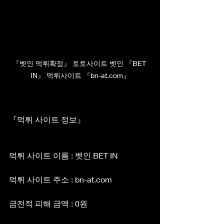
『벳인 먹튀확정』 토토사이트 벳인 『BET 
IN』 먹튀사이트 『bn-at.com』
『먹튀 사이트 정보』
먹튀 사이트 이름 : 벳인 BET IN
먹튀 사이트 주소 : bn-at.com
금전적 피해 금액 : 0원