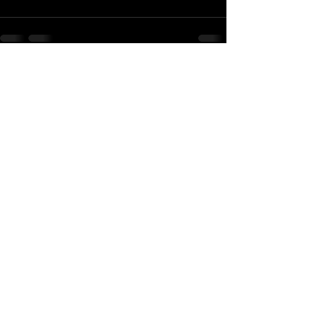
최근 게시물
전체 보기