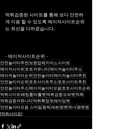
먹튀검증된 사이트를 통해 보다 안전하
게 이용 할 수 있도록 메이저사이트순위
는 최선을 다하겠습니다.
- 메이저사이트순위 -
안전놀이터추천
보증업체
카지노사이트
메이저사이트
토토커뮤니티
메이저놀이터주소
메이저놀이터순위
안전놀이터
메이저놀이터추천
안전놀티어순위
토토사이트주소
토토사이트추천
안전놀이터주소
메이저놀이터모음
토토사이트순위
먹튀사이트
배팅룸
터틀벳
먹튀검증
슈퍼벳
먹튀
먹튀검증커뮤니티
먹튀확정
트레이딩벳
안전놀이터모음 스마일
원픽
세븐
윈벳
위너
원벳원
[먹튀사이트]