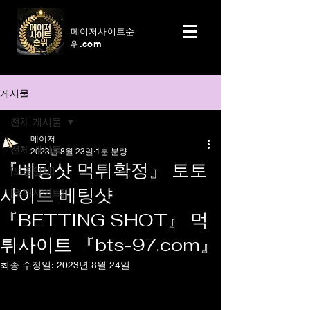
메이저사이트순
위.com
게시물
전체 게시물
메이저
전체 게시물
2023년 8월 23일
1분 분량
『베팅샷 먹튀확정』 토토
[보증업체]
사이트 베팅샷
[먹튀사이트]
『BETTING SHOT』 먹
튀사이트 『bts-97.com』
최종 수정일:
2023년 8월 24일