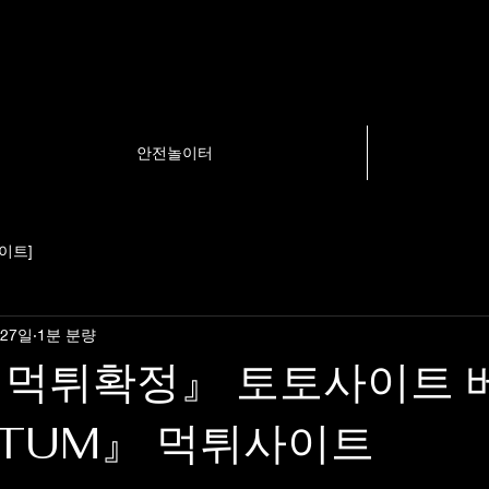
안전놀이터
이트]
 27일
1분 분량
 먹튀확정』 토토사이트 
UTUM』 먹튀사이트