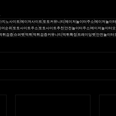
-
카지노사이트
메이저사이트
토토커뮤니티
메이저놀이터주소
메이저놀이
티어순위
토토사이트주소
토토사이트추천
안전놀이터주소
메이저놀이터모
먹튀검증
슈퍼벳
먹튀
먹튀검증커뮤니티
먹튀확정
트레이딩벳
안전놀이터