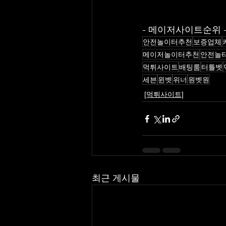
- 메이저사이트순위 
안전놀이터추천
보증업체
메이저놀이터추천
안전놀
먹튀사이트
배팅룸
터틀벳
세븐
윈벳
위너
원벳원
[먹튀사이트]
최근 게시물