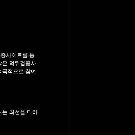
검증사이트를 통
많은 먹튀검증사
적극적으로 참여
위는 최선을 다하