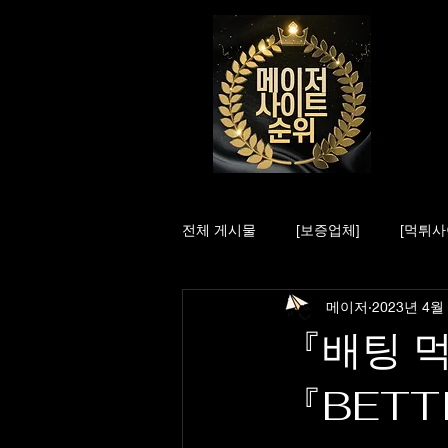
전체 게시물
[보증업체]
[먹튀사
메이저
2023년 4월
『배팅 
『BETT