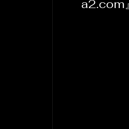
a2.com