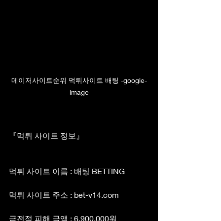
메이저사이트순위 먹튀사이트 배팅 -google-
image
『먹튀 사이트 정보』
먹튀 사이트 이름 : 배팅 BETTING
먹튀 사이트 주소 : bet-v14.com
금전적 피해 금액 : 6,900,000원