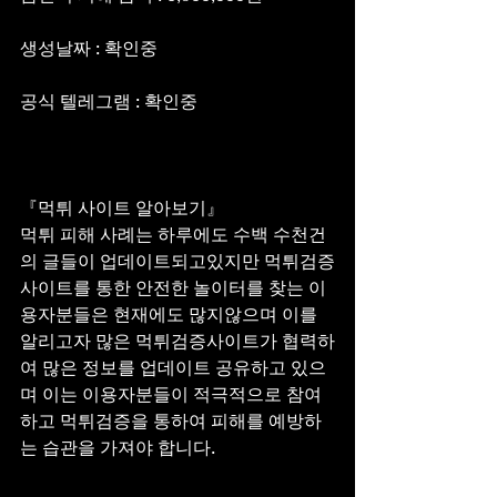
생성날짜 : 확인중
공식 텔레그램 : 확인중 
『먹튀 사이트 알아보기』 
먹튀 피해 사례는 하루에도 수백 수천건
의 글들이 업데이트되고있지만 먹튀검증
사이트를 통한 안전한 놀이터를 찾는 이
용자분들은 현재에도 많지않으며 이를 
알리고자 많은 먹튀검증사이트가 협력하
여 많은 정보를 업데이트 공유하고 있으
며 이는 이용자분들이 적극적으로 참여
하고 먹튀검증을 통하여 피해를 예방하
는 습관을 가져야 합니다.