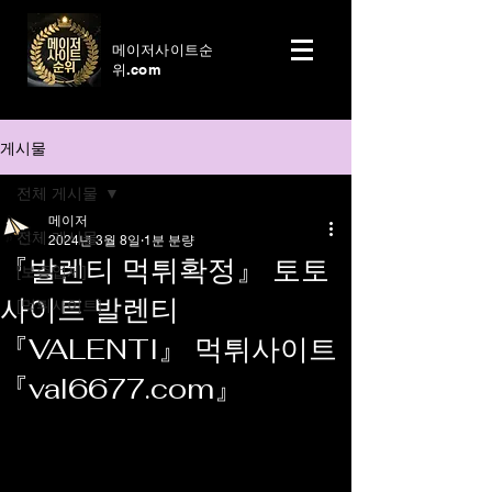
메이저사이트순
위.com
게시물
전체 게시물
메이저
전체 게시물
2024년 3월 8일
1분 분량
『발렌티 먹튀확정』 토토
[보증업체]
사이트 발렌티
[먹튀사이트]
『VALENTI』 먹튀사이트
『val6677.com』