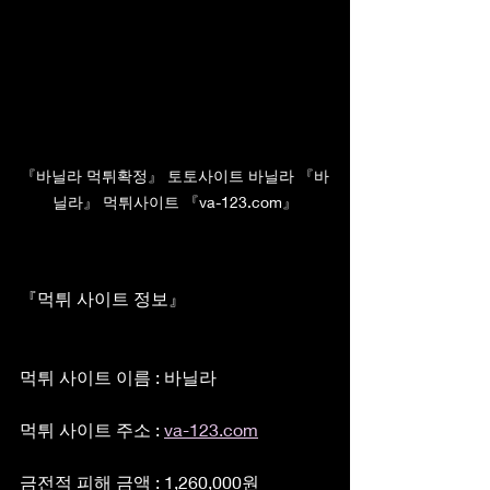
『바닐라 먹튀확정』 토토사이트 바닐라 『바
닐라』 먹튀사이트 『va-123.com』
『먹튀 사이트 정보』
먹튀 사이트 이름 : 바닐라
먹튀 사이트 주소 : 
va-123.com
금전적 피해 금액 : 1,260,000원