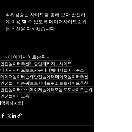
먹튀검증된 사이트를 통해 보다 안전하
게 이용 할 수 있도록 메이저사이트순위
는 최선을 다하겠습니다.
- 메이저사이트순위 -
안전놀이터추천
보증업체
카지노사이트
메이저사이트
토토커뮤니티
메이저놀이터주소
메이저놀이터순위
안전놀이터
메이저놀이터추천
안전놀티어순위
토토사이트주소
토토사이트추천
안전놀이터주소
메이저놀이터모음
토토사이트순위
안전놀이터모음
[먹튀사이트]