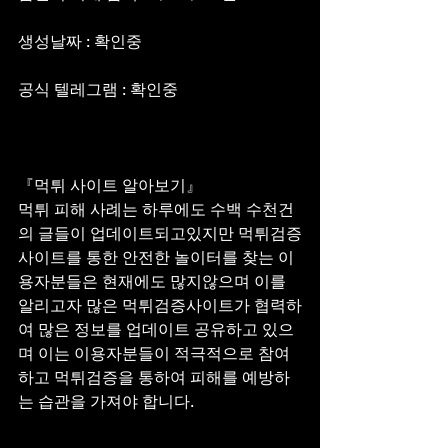
생성날짜 : 확인중
공식 텔레그램 : 확인중 
『먹튀 사이트 알아보기』 
먹튀 피해 사례는 하루에도 수백 수천건
의 글들이 업데이트되고있지만 먹튀검증
사이트를 통한 안전한 놀이터를 찾는 이
용자분들은 현재에도 많지않으며 이를 
알리고자 많은 먹튀검증사이트가 협력하
여 많은 정보를 업데이트 공유하고 있으
며 이는 이용자분들이 적극적으로 참여
하고 먹튀검증을 통하여 피해를 예방하
는 습관을 가져야 합니다.