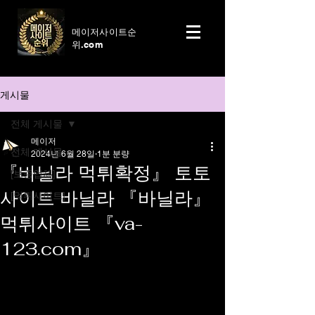
메이저사이트순
위.com
게시물
전체 게시물
메이저
전체 게시물
2024년 6월 28일
1분 분량
『바닐라 먹튀확정』 토토
[보증업체]
사이트 바닐라 『바닐라』
[먹튀사이트]
먹튀사이트 『va-
123.com』