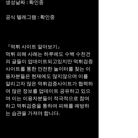
생성날짜 : 확인중
공식 텔레그램 : 확인중 
『먹튀 사이트 알아보기』 
먹튀 피해 사례는 하루에도 수백 수천건
의 글들이 업데이트되고있지만 먹튀검증
사이트를 통한 안전한 놀이터를 찾는 이
용자분들은 현재에도 많지않으며 이를 
알리고자 많은 먹튀검증사이트가 협력하
여 많은 정보를 업데이트 공유하고 있으
며 이는 이용자분들이 적극적으로 참여
하고 먹튀검증을 통하여 피해를 예방하
는 습관을 가져야 합니다.