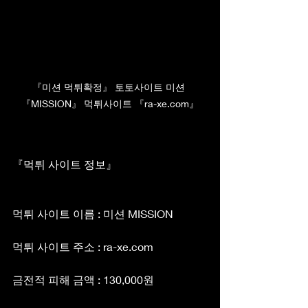
『미션 먹튀확정』 토토사이트 미션 
『MISSION』 먹튀사이트 『ra-xe.com』
『먹튀 사이트 정보』
먹튀 사이트 이름 : 미션 MISSION
먹튀 사이트 주소 : ra-xe.com
금전적 피해 금액 : 130,000원