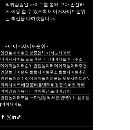
먹튀검증된 사이트를 통해 보다 안전하
게 이용 할 수 있도록 메이저사이트순위
는 최선을 다하겠습니다.
- 메이저사이트순위 -
안전놀이터추천
보증업체
카지노사이트
메이저사이트
토토커뮤니티
메이저놀이터주소
메이저놀이터순위
안전놀이터
메이저놀이터추천
안전놀티어순위
토토사이트주소
토토사이트추천
안전놀이터주소
메이저놀이터모음
토토사이트순위
먹튀사이트
배팅룸
터틀벳
먹튀검증
슈퍼벳
먹튀
먹튀검증커뮤니티
먹튀확정
트레이딩벳
안전놀이터모음 스마일
원픽
세븐
윈벳
위너
원벳원
[먹튀사이트]