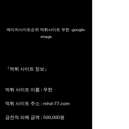
메이저사이트순위 먹튀사이트 무한 -google-
image
『먹튀 사이트 정보』
먹튀 사이트 이름 : 무한
먹튀 사이트 주소 : mhd-77.com
금전적 피해 금액 : 500,000원