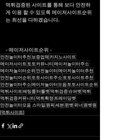
먹튀검증된 사이트를 통해 보다 안전하
게 이용 할 수 있도록 메이저사이트순위
는 최선을 다하겠습니다.
- 메이저사이트순위 -
안전놀이터추천
보증업체
카지노사이트
메이저사이트
토토커뮤니티
메이저놀이터주소
메이저놀이터순위
안전놀이터
메이저놀이터추천
안전놀티어순위
토토사이트주소
토토사이트추천
안전놀이터주소
메이저놀이터모음
토토사이트순위
먹튀사이트
배팅룸
터틀벳
먹튀검증
슈퍼벳
먹튀
먹튀검증커뮤니티
먹튀확정
트레이딩벳
안전놀이터모음 스마일
원픽
세븐
윈벳
위너
원벳원
[먹튀사이트]