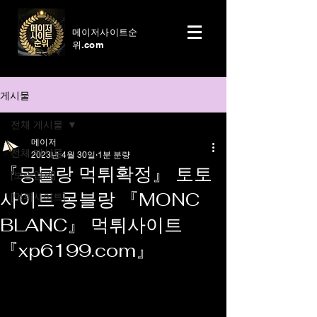
메이저사이트순
위.com
게시물
전체 게시물
메이저
전체 게시물
2023년 4월 30일
1분 분량
『몽블랑 먹튀확정』 토토
[보증업체]
사이트 몽블랑 『MONC
[먹튀사이트]
BLANC』 먹튀사이트
『xp6199.com』