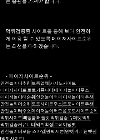
는 습관을 가져야 합니다.
먹튀검증된 사이트를 통해 보다 안전하
게 이용 할 수 있도록 메이저사이트순위
는 최선을 다하겠습니다.
- 메이저사이트순위 -
안전놀이터추천
보증업체
카지노사이트
메이저사이트
토토커뮤니티
메이저놀이터주소
메이저놀이터순위
안전놀이터
메이저놀이터추천
안전놀티어순위
토토사이트주소
토토사이트추천
안전놀이터주소
메이저놀이터모음
토토사이트순위
먹튀사이트
배팅룸
터틀벳
먹튀검증
슈퍼벳
먹튀
먹튀검증커뮤니티
먹튀확정
트레이딩벳
안전놀이터모음 스마일
원픽
세븐
윈벳
위너
원벳원
[먹튀사이트]