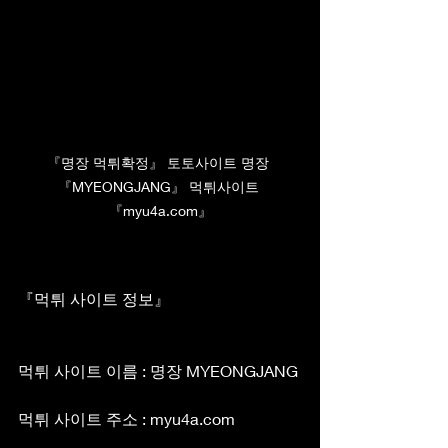
『명장 먹튀확정』 토토사이트 명장 
『MYEONGJANG』 먹튀사이트 
『myu4a.com』
『먹튀 사이트 정보』
먹튀 사이트 이름 : 명장 MYEONGJANG
먹튀 사이트 주소 : myu4a.com