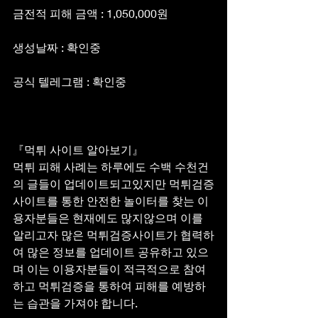
금전적 피해 금액 : 1,050,000원
생성날짜 : 확인중
공식 텔레그램 : 확인중 
『먹튀 사이트 알아보기』 
먹튀 피해 사례는 하루에도 수백 수천건
의 글들이 업데이트되고있지만 먹튀검증
사이트를 통한 안전한 놀이터를 찾는 이
용자분들은 현재에도 많지않으며 이를 
알리고자 많은 먹튀검증사이트가 협력하
여 많은 정보를 업데이트 공유하고 있으
며 이는 이용자분들이 적극적으로 참여
하고 먹튀검증을 통하여 피해를 예방하
는 습관을 가져야 합니다.