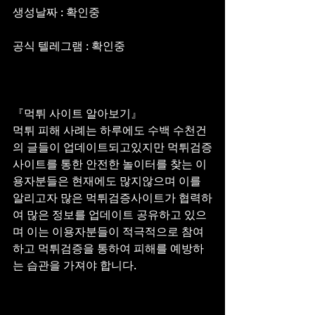
생성날짜 : 확인중
공식 텔레그램 : 확인중 
『먹튀 사이트 알아보기』 
먹튀 피해 사례는 하루에도 수백 수천건
의 글들이 업데이트되고있지만 먹튀검증
사이트를 통한 안전한 놀이터를 찾는 이
용자분들은 현재에도 많지않으며 이를 
알리고자 많은 먹튀검증사이트가 협력하
여 많은 정보를 업데이트 공유하고 있으
며 이는 이용자분들이 적극적으로 참여
하고 먹튀검증을 통하여 피해를 예방하
는 습관을 가져야 합니다.