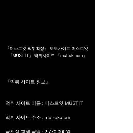
『머스트잇 먹튀확정』 토토사이트 머스트잇 
『MUST IT』 먹튀사이트 『mut-ck.com』
『먹튀 사이트 정보』
먹튀 사이트 이름 : 머스트잇 MUST IT
먹튀 사이트 주소 : mut-ck.com
금전적 피해 금액 : 2,770,000원