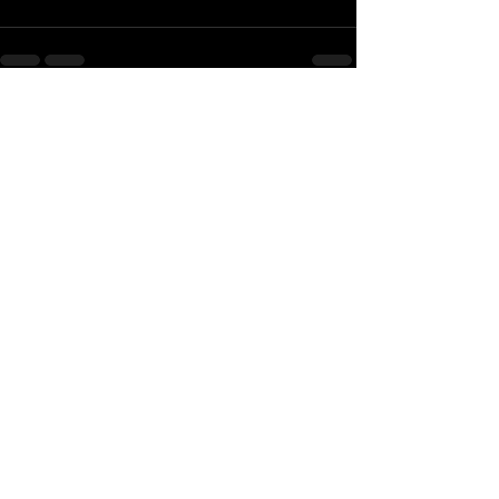
최근 게시물
전체 보기