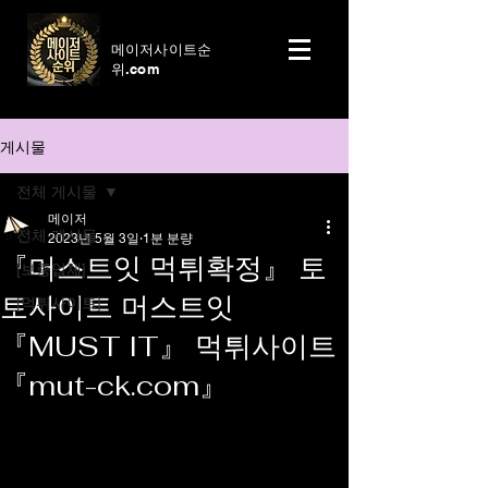
메이저사이트순
위.com
게시물
전체 게시물
메이저
전체 게시물
2023년 5월 3일
1분 분량
『머스트잇 먹튀확정』 토
[보증업체]
토사이트 머스트잇
[먹튀사이트]
『MUST IT』 먹튀사이트
『mut-ck.com』