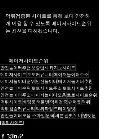
먹튀검증된 사이트를 통해 보다 안전하
게 이용 할 수 있도록 메이저사이트순위
는 최선을 다하겠습니다.
- 메이저사이트순위 -
안전놀이터추천
보증업체
카지노사이트
메이저사이트
토토커뮤니티
메이저놀이터주소
메이저놀이터순위
안전놀이터
메이저놀이터추천
안전놀티어순위
토토사이트주소
토토사이트추천
안전놀이터주소
메이저놀이터모음
토토사이트순위
먹튀사이트
배팅룸
터틀벳
먹튀검증
슈퍼벳
먹튀
먹튀검증커뮤니티
먹튀확정
트레이딩벳
안전놀이터모음 스마일
원픽
세븐
윈벳
위너
원벳원
[먹튀사이트]