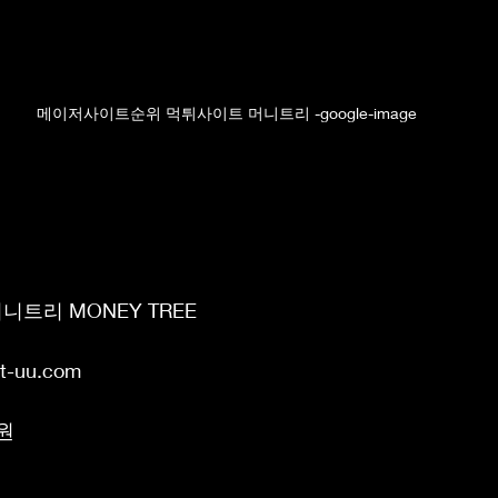
메이저사이트순위 먹튀사이트 머니트리 -google-image
』
니트리 MONEY TREE
-uu.com
0원