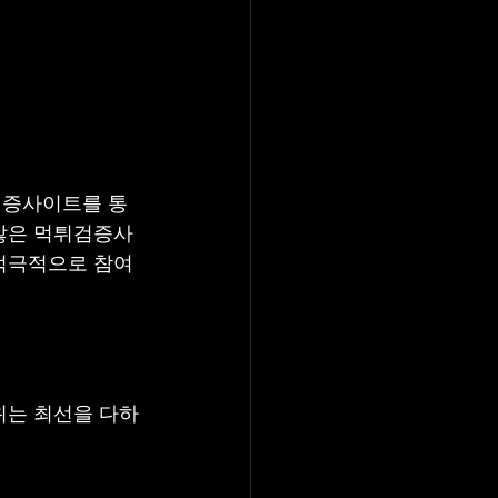
검증사이트를 통
많은 먹튀검증사
적극적으로 참여
위는 최선을 다하