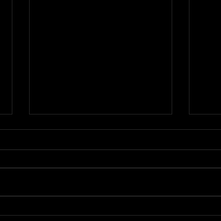
『에이수스 먹튀확정』 토토
『하